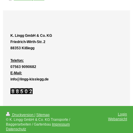
K. Lingg GmbH & Co. KG
Friedrich-Wirth-Str. 2
88353 Kißlegg
Telefon:
07563 9090682
E-Mail:
info@lingg-kisslegg.de
Login
Druckversion
|
Sitemap
Webansicht
© K. Lingg GmbH & Co. KG Transporte /
Baggerarbeiten / Gartenbau
Impressum
Datenschutz